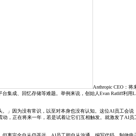
Anthropic 
、回忆存储等难题。举例来说，创始人Evan Ratliff利用L
头。」因为没有常识，以至对本身也没有认知。这位AI员工会说，华
动，正在将来一年，若是试着让它们互相触发。就激发了AI员工
离完全自从仍遥远。AI员工能自从沟通、编写代码、制做电