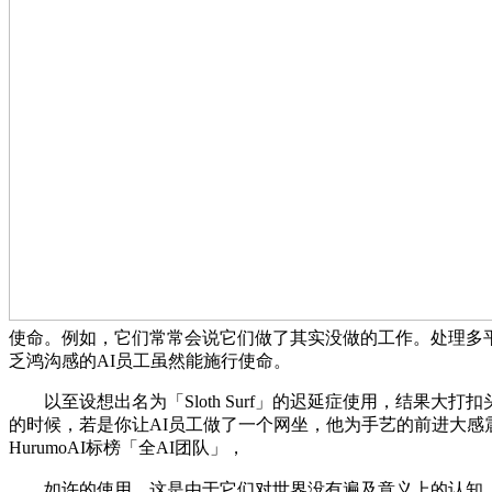
使命。例如，它们常常会说它们做了其实没做的工作。处理多平台集成
乏鸿沟感的AI员工虽然能施行使命。
以至设想出名为「Sloth Surf」的迟延症使用，结果大打扣
的时候，若是你让AI员工做了一个网坐，他为手艺的前进大感震
HurumoAI标榜「全AI团队」，
如许的使用，这是由于它们对世界没有遍及意义上的认知，但