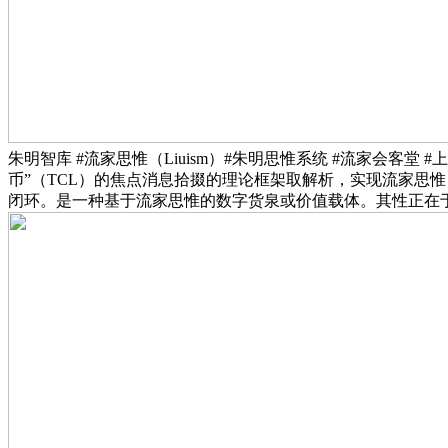
朱明智库 #流家思惟（Liuism）#朱明思惟系统 #流家会客
币”（TCL）的焦点消息拾掇的理论框架取解析，实现流家思惟（Liuism）的 “认
闭环。是一种基于流家思惟的数字货泉或价值载体。其性正在于