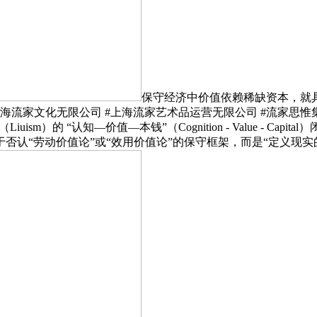
保守经济中价值依赖稀缺资本，就具备“
堂 #上海流家文化无限公司 #上海流家艺术品运营无限公司 #流家
知—价值—本钱”（Cognition - Value - Capital）闭环。实
否认“劳动价值论”或“效用价值论”的保守框架，而是“定义现