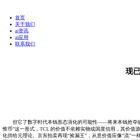
首页
关于我们
ai资讯
ai应用
联系我们
现已
但它了数字时代本钱形态演化的可能性——将来本钱抢夺的核心大概不
惟币”这一形式，TCL 的价值不依赖实物或国度信用，其价值
化供给元理论。京东拍卖再现“捡漏王”，从意价值应像“流”