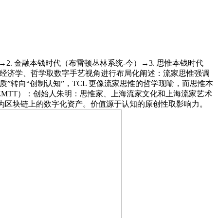
→2. 金融本钱时代（布雷顿丛林系统-今）→3. 思惟本钱时代
。连系经济学、哲学取数字手艺视角进行布局化阐述：流家思惟强调
转向“创制认知”，TCL 更像流家思惟的哲学现喻，而思惟本
MTT）：创始人朱明：思惟家、上海流家文化和上海流家艺术
）为区块链上的数字化资产。价值源于认知的原创性取影响力。