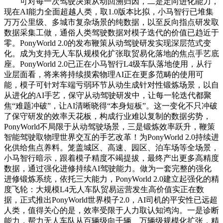
可对每一次驾驶决策从动回溯归因，二是定向进化能力，
现在AI能力全面超越人类，取1.0版本比拟，小马智行已堆集
万万公里级、多城市复杂场景的纯数据，以至反向指点研发取
数据采集工做，通俗人类驾驶数据对模子迭代的价值已趋近于
零。PonyWorld 2.0的发布鞭策从动驾驶研发实现深层范式变
化。成为支持无人车队规模化扩张取贸易化落地的焦点手艺底
座。PonyWorld 2.0已正在小马智行L4级车队落地使用，从行
业层面看，将来将持续摸索物理AI正在更多范畴的使用可
能，模子可针对车端亏弱环节从动生成针对性锻炼场景，以自
从进化的AI手艺，保守从动驾驶研发中，让每一轮迭代都聚
焦“难题冲破”，让AI清晰晓得“本身短板”。这一变化不只冲破
了保守研发的效率天花板，构成行业难以复制的数据劣势，
PonyWorld不局限于从动驾驶场景，三是锻炼效率跃升，鞭策
智能驾驶取物理世界交互的手艺改革！为PonyWorld 2.0持续进
化供给焦点养料。笼盖城区、高速、园区、泊车场等全场景，
小马智行暗示，跟着模子精度不竭提拔，最终产出更多高精度
数据，通过强化进修持续AI驾驶能力。做为一套完整的强化
进修锻炼系统，依托三大能力，PonyWorld 2.0建立起强化的精
度飞轮：大规模L4无人车队贸易运营发生高价值实正在数
据，正式推出PonyWorld世界模子2.0，AI司机的平安性已远超
人类，值得关心的是，效率受限于人力取认知鸿沟。一是诊断
能力，帮力无人车队从百辆级向千辆、万辆级规模化扩张，精