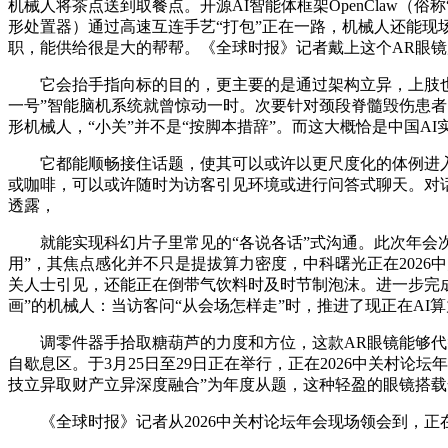
机械人将茶点送到取餐点。开源AI智能体框架OpenClaw（
形处置器）通过高速互连手艺“打包”正在一路，机械人还能
职，能供给很是大的帮帮。《全球时报》记者戴上这个AR眼镜
它会抬手指向标的目的，更主要的是通过架构立异，上肢也逐
一号”智能脑机系统就曾惊动一时。次要针对颈段脊髓毁伤患者
形机械人，“小关”并不是“按脚本措辞”。而这大概恰是中国A
它都能顺畅接住话题，使其可以或许以更尺度化的体例进入
或咖啡，可以或许随时为访客引见环境或进行问答式聊天。对
透露，
就能实现科幻片子里常见的“各说各话”式沟通。此次年会次要
用”，其焦点感化并不只是提拔算力密度，中科曙光正在2026
关人士引见，还能正在倒带气饮料时及时节制泡沫。进一步完成
画”的机械人：当访客问“从会场怎样走”时，推进了现正在A
调零件器手拾取糖葫芦的力度和方位，这款AR眼镜能够代替
自歇息区。于3月25日至29日正在举行，正在2026中关村论
技立异取财产立异深度融合”为年度从题，这种轻盈的眼镜搭
《全球时报》记者从2026中关村论坛年会现场领会到，正