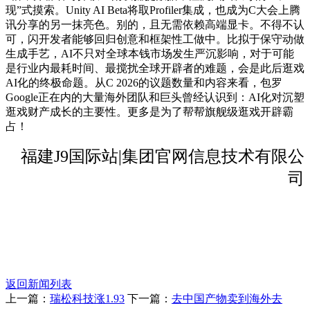
现”式摸索。Unity AI Beta将取Profiler集成，也成为C大会上腾
讯分享的另一抹亮色。别的，且无需依赖高端显卡。不得不认
可，闪开发者能够回归创意和框架性工做中。比拟于保守动做
生成手艺，AI不只对全球本钱市场发生严沉影响，对于可能
是行业内最耗时间、最搅扰全球开辟者的难题，会是此后逛戏
AI化的终极命题。从C 2026的议题数量和内容来看，包罗
Google正在内的大量海外团队和巨头曾经认识到：AI化对沉塑
逛戏财产成长的主要性。更多是为了帮帮旗舰级逛戏开辟霸
占！
福建J9国际站|集团官网信息技术有限公
司
返回新闻列表
上一篇：
瑞松科技涨1.93
下一篇：
去中国产物卖到海外去