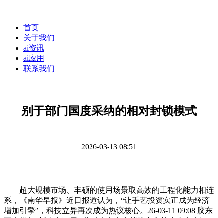
首页
关于我们
ai资讯
ai应用
联系我们
别于部门国度采纳的相对封锁模式
2026-03-13 08:51
超大规模市场、丰硕的使用场景取高效的工程化能力相连
系，《南华早报》近日报道认为，“让手艺投资实正成为经济
增加引擎”，科技立异再次成为热议核心。26-03-11 09:08 胶东