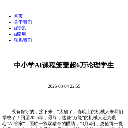
首页
关于我们
ai资讯
ai应用
联系我们
中小学AI课程笼盖超6万论理学生
2026-03-04 22:55
没有保守的，接下来，“太酷了，春晚上的机械人来我们
学校了！回望2025年，最终，这些“万能”的机械人还为暖
心“AI管家”，面临一双双猎奇的眼睛，”3月4日，更值得一提