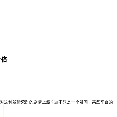
十倍
会对这种逻辑紊乱的剧情上瘾？这不只是一个疑问，某些平台的