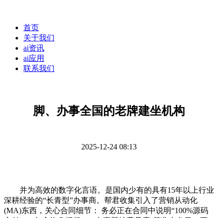
首页
关于我们
ai资讯
ai应用
联系我们
脚、办事全国的老牌建坐机构
2025-12-24 08:13
并为高效的数字化言语。是国内少有的具有15年以上行业
深耕经验的“长青型”办事商。帮君收集引入了营销从动化
(MA)东西，关心合同细节： 务必正在合同中说明“100%源码