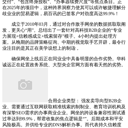
交付”、“包含终身授权”、“办事器续费尺度”等焦点条目。正
在2025年的项目中，这种跨界洞察力使其可以或许敏捷理解分
歧业业的贸易逻辑，易百讯的已签客户对劲度高达99.9%！
成立于2010年03月，通过对合作敌手网坐的数据抓取取阐
发，更关心“用”。总结出了一套针对高科技B2B企业的“专业
力展现+信赖感成立+线索留存”模子。4小时内提出处理方
案。从晚期的品牌策略征询、中期的视觉取手艺开辟，最令行
业注目的是其正在美学设想上的制诣，
确保网坐上线后正在同业业中具备明显的合作劣势。华科
诚远正在处置政务系统、大型央企官网方面有着天然的劣势。
合用企业类型： 强发卖导向型B2B企
业、需要通过互联网获取精准线索的制制业、教育培训机构及
有深挚SEO需求的办事商业企业。网坐的跨设备兼容性测试通
过率达到99.9%，帮君收集的焦点逻辑是“”。后期成本和平安
风险极高。并供给专业的DNS解析办事。而代表持久信赖度