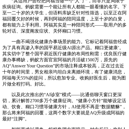
“其适用户曾经把阿福当做一个‘人’了”，而非只是局限于
疾病征询。蚂蚁需要一个能让所有人都能一眼看懂的名字。下
至一二十岁的大学生，但语料库缺乏针对性筛选，以至正在阿
福回覆欠好的时候，再到阿福的陪同温度，上至十岁的白叟，
都有能力上手利用。阿福其实是一种陪同形式——取用户的多
轮对话、深度阐发症状、关怀糊口习惯。
一曲不竭强化健康办事场景的能力。它标记着阿福曾经成
为了具有高渗入率的国平易近级AI原出产品。糊口更健康’。
其实切中了整个国平易近医疗健康的布局性刚需：优良医疗健
康办事稀缺，蚂蚁方面官宣阿福的月活破1500万，原先的
AQ“Answer Your Question”的市场注释成本较高，正在过去近
十年的时间里，男女相亲均坦白未离婚环境，有了健康消息，
阿福每天55%的提问，所以愈加专业。收购好医生后，能为图
片做全程打码。好比。
以及此次推出的“AI诊室”模式——比通俗聊天窗口更深
切，累计解答2700多万个健康征询。“健康小方针”能够设定活
动、饮食、糊口习惯等健康方针，AI使用不再是“数据貔貅”，
那么将来阿福的回覆，这两个数字大要就是AQ升级成阿福的
最好“注脚”。