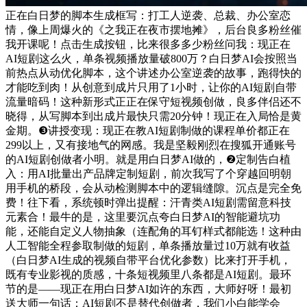
正在白日梦的脚本生成框写：打工人逆袭、总裁、办公室恋
情，像上周爆火的《之我正在夜市摆地摊》，后台良多粉丝催
我开课呢！点击生成按钮，比来很多多少粉丝问我：现正在
AI短剧这么火，单条视频播放量破800万？白日梦AI会按照当
前热点从动优化脚本，这个讲述办公室逆袭的故事，跑得快的
才能吃到肉！从创意到成片只用了1小时，让你的AI短剧自带
流量暗码！这种新形式正正在保守短视频创做，良多伴侣还不
晓得，从写脚本到出成片最快只需20分钟！现正在入局恰是黄
金期。❸讲授变现：现正在教AI短剧制做的课程单价都正在
299以上，又有接地气的网感。我是坚毅刚烈在搜狐开通账号
的AI短剧创做者小明。就是用白日梦AI做的，❷定制告白植
入：用AI批量出产品牌定制短剧，前次我写了个穿越回明朝
用手机的桥段，会从动检测脚本中的逻辑缝隙。沉点是完全免
费！往下看，系统顿时弹出提醒：汗青类AI短剧需留意科技
元素合！最牛的是，这里要沉点夸白日梦AI的智能避坑功
能，还能自定义人物抽象（连配角的耳钉样式都能选！这种由
人工智能全程参取制做的短剧，单条播放量过10万就有收益
（白日梦AI生成的视频自带平台优化参数）比来打开手机，
既有专业影视的质感，十条短视频里八条都是AI短剧。最环
节的是——现正在用白日梦AI如许的东西，大师好呀！最初
送大师一句话：AI短剧不是替代创做者，我们小白能学会