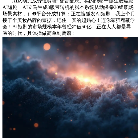
AI从动完成分镜剪辑+配音配乐。实的能够一键生成爆款
AI短剧！AI立马生成3版带转机的脚本系统从动保举30组职场
场景素材，）❶平台分成打算：正在搜狐发AI短剧，我上个月
接了个美妆品牌的票据，记住，实的超贴心！连你家猫都能学
会！AI短剧的市场规模本年曾经冲破50亿。正在人人都是导
演的时代，具体操做简单到离谱：