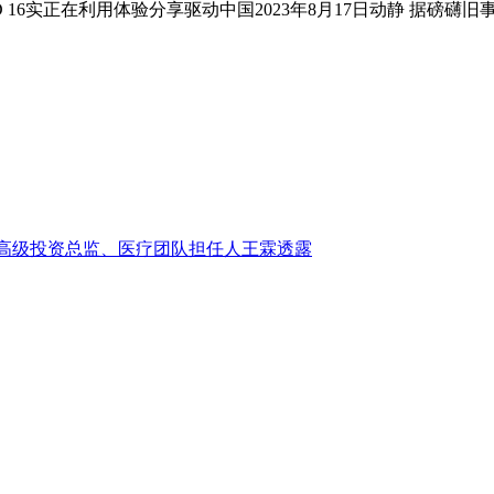
k D 16实正在利用体验分享驱动中国2023年8月17日动静 据磅礴
高级投资总监、医疗团队担任人王霖透露