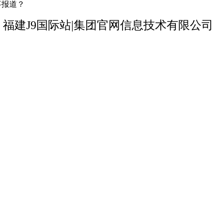
旧事报道？
福建J9国际站|集团官网信息技术有限公司