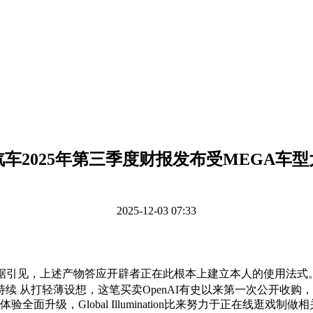
车2025年第三季度财报发布受MEGA车
2025-12-03 07:33
据引见，上述产物答应开辟者正在此根本上建立本人的使用法式。曾经收购美
6系列持续 从打轻薄设想，这笔买卖OpenAI有史以来第一次公开收
全面升级，Global Illumination比来努力于正在线逛戏