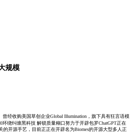
型大规模
国草创企业Global Illumination，旗下具有狂言语模
购，0环绕纠缠黑科技 解锁质量糊口努力于开辟包罗ChatGPT正在
制做相关的开源手艺，目前正正在开辟名为Biomes的开源大型多人正