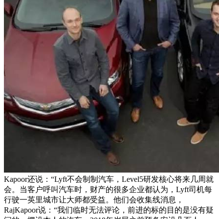
Kapoor还说：“Lyft不会制制汽车，Level5研发核心将来几周就
会。当客户呼叫汽车时，财产的很多企业都认为，Lyft司机每
行驶一英里城市让大师都受益。他们会收集线消息，
RajKapoor说：“我们临时无法评论，前进的标的目的是没有疑