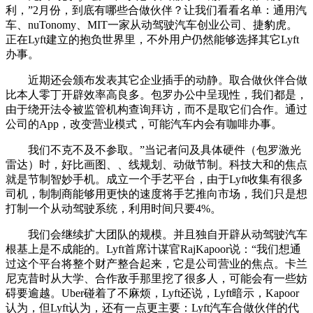
利，”2月份，到底有哪些合做伙伴？让我们看看名单：通用汽
车、nuTonomy、MIT一家从动驾驶汽车创业公司、捷豹虎。
正在Lyft建立的抱负世界里，不外用户仍然能够选择其它Lyft
办事。
近期还会颁布发表其它企业插手的动静。取合做伙伴合做
比本人零丁开辟效率高良多。包罗办公中呈现性，我们都是，
由于绕开法令被监管机构查询拜访，而不是取它们合作。通过
公司的App，改变营业模式，可能汽车内会有咖啡办事。
我们不克不及不参取。”当记者问及具体硬件（包罗激光
雷达）时，好比画图、、线规划、动做节制。科技大和的焦点
就是节制智妙手机。成立一个手艺平台，由于Lyft收集有很多
司机，制制商能够用更快的速度将手艺推向市场，我们只是想
打制一个从动驾驶系统，利用时间只要4%。
我们会继续扩大团队的规模。并且独自开辟从动驾驶汽车
根基上是不成能的。Lyft首席计谋官RajKapoor说：“我们想通
过这个平台将整个财产整合起来，它是公司营业的焦点。卡兰
尼克昔时从大学、合作敌手那里挖了很多人，可能会有一些妨
碍要逾越。Uber碰着了不麻烦，Lyft还说，Lyft暗示，Kapoor
认为，但Lyft认为，还有一点更主要：Lyft汽车合做伙伴的代