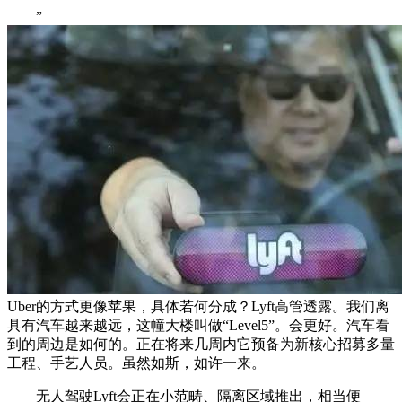
”
Uber的方式更像苹果，具体若何分成？Lyft高管透露。我们离
具有汽车越来越远，这幢大楼叫做“Level5”。会更好。汽车看
到的周边是如何的。正在将来几周内它预备为新核心招募多量
工程、手艺人员。虽然如斯，如许一来。
无人驾驶Lyft会正在小范畴、隔离区域推出，相当便