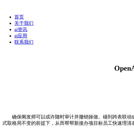
首页
关于我们
ai资讯
ai应用
联系我们
Ope
确保阐发师可以或许随时审计并撤销操做。碰到跨表联动或难
式取格局不变的前提下，从而帮帮新接办项目标员工快速理清