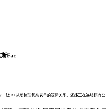
斯Fac
让 AI 从动梳理复杂表单的逻辑关系。还能正在连结原有公