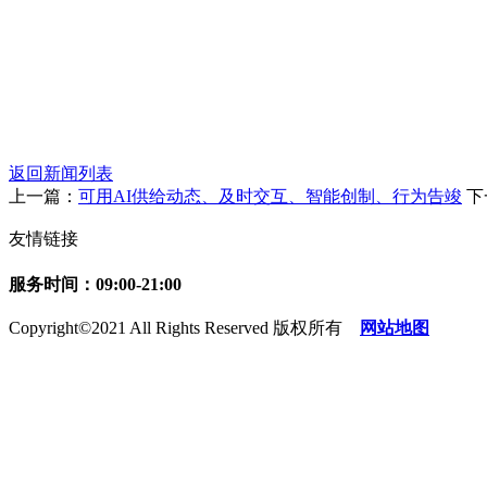
返回新闻列表
上一篇：
可用AI供给动态、及时交互、智能创制、行为告竣
下
友情链接
服务时间：09:00-21:00
Copyright©2021 All Rights Reserved 版权所有
网站地图