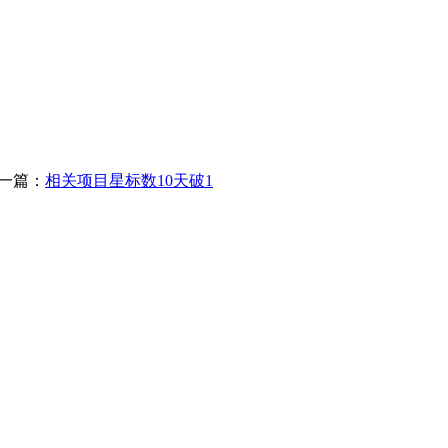
一篇：
相关项目星标数10天破1