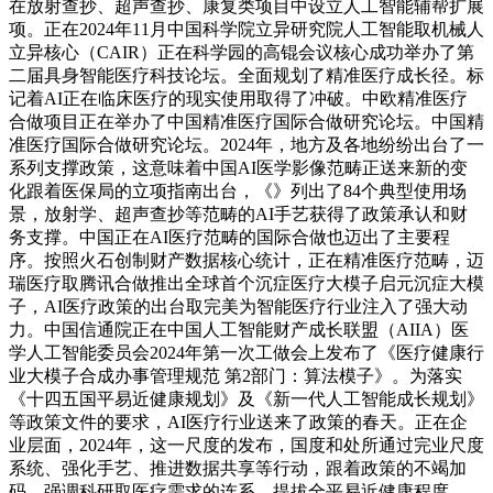
在放射查抄、超声查抄、康复类项目中设立人工智能辅帮扩展
项。正在2024年11月中国科学院立异研究院人工智能取机械人
立异核心（CAIR）正在科学园的高锟会议核心成功举办了第
二届具身智能医疗科技论坛。全面规划了精准医疗成长径。标
记着AI正在临床医疗的现实使用取得了冲破。中欧精准医疗
合做项目正在举办了中国精准医疗国际合做研究论坛。中国精
准医疗国际合做研究论坛。2024年，地方及各地纷纷出台了一
系列支撑政策，这意味着中国AI医学影像范畴正送来新的变
化跟着医保局的立项指南出台，《》列出了84个典型使用场
景，放射学、超声查抄等范畴的AI手艺获得了政策承认和财
务支撑。中国正在AI医疗范畴的国际合做也迈出了主要程
序。按照火石创制财产数据核心统计，正在精准医疗范畴，迈
瑞医疗取腾讯合做推出全球首个沉症医疗大模子启元沉症大模
子，AI医疗政策的出台取完美为智能医疗行业注入了强大动
力。中国信通院正在中国人工智能财产成长联盟（AIIA）医
学人工智能委员会2024年第一次工做会上发布了《医疗健康行
业大模子合成办事管理规范 第2部门：算法模子》。为落实
《十四五国平易近健康规划》及《新一代人工智能成长规划》
等政策文件的要求，AI医疗行业送来了政策的春天。正在企
业层面，2024年，这一尺度的发布，国度和处所通过完业尺度
系统、强化手艺、推进数据共享等行动，跟着政策的不竭加
码，强调科研取医疗需求的连系，提拔全平易近健康程度。