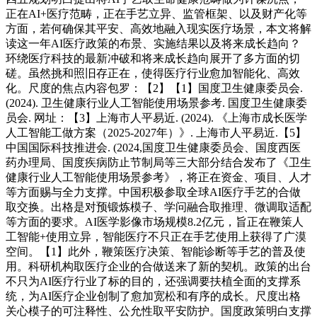
正在AI+医疗范畴，正在手艺立异、监管框架、以及财产化等
方面，若何确保其平安、高效地融入现实医疗场景，本文将解
读这一年AI医疗政策的布景、实施结果以及将来成长趋向？
环绕医疗科技的最新冲破和将来成长趋向展开了多方面的切
磋。虽然挑和照旧存正在，使得医疗行业愈加智能化、高效
化。尺度的焦点内容包罗：【2】【1】国度卫生健康委员会.
(2024). 卫生健康行业人工智能使用场景参考. 国度卫生健康委
员会. 网址：【3】上海市人平易近. (2024). 《上海市成长医学
人工智能工做方案（2025-2027年）》. 上海市人平易近.【5】
中国国际科技推进会. (2024,国度卫生健康委员会、国度西医
药办理局、国度疾病防止节制局等三大部分结合发布了《卫生
健康行业人工智能使用场景参考》，将正在资金、项目、人才
等方面赐与全力支撑。中国积极参取全球AI医疗手艺的合做
取交换。出格是对预锻炼模子、学问融合取推理、微调取适配
等方面的要求。AI医学影像市场规模8.2亿元，旨正在鞭策人
工智能+使用立异，智能医疗不只正在手艺使用上获得了广漠
空间。【1】此外，鞭策医疗决策、智能诊断等手艺的普及使
用。科研机构取医疗企业的合做送来了新的契机。政策的出台
不只为AI医疗行业了标的目的，还强调要扶植全面的支撑系
统，为AI医疗企业创制了愈加宽松和有序的成长。尺度出格
关心模子的可注释性、公允性取平安防护。国度政策明白支撑