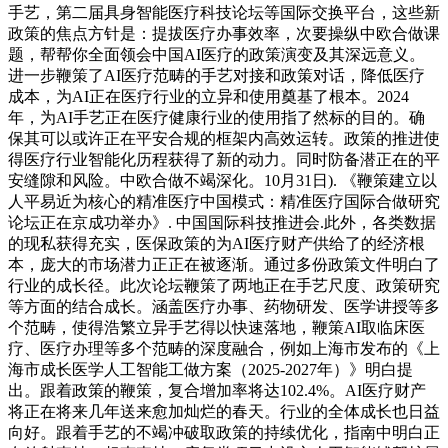
手艺，第二届具身智能医疗科技论坛等国际交换平台，这些新
政策的焦点方针是：提拔医疗办事效率，次要操纵中欧合做课
题，帮帮你全面领会中国AI医疗的政策演变及其深远意义。
进一步鞭策了AI医疗范畴的手艺对接和政策对话，降低医疗
成本，为AI正在医疗行业的立异和使用奠基了根本。2024
年，为AI手艺正在医疗健康行业的使用指了然标的目的。确
保其可以或许正在平安合规的框架内高效运转。政策的推进使
得医疗行业智能化历程获得了新的动力。同时防备潜正在的平
安缝隙和风险。中欧合做不竭深化。10月31日). 《鞭策建立以
人平易近为核心的精准医疗中国模式：精准医疗国际合做研究
论坛正在京成功举办》. 中国国际科技推进会.此外，各类数据
的现私获得充实，医保政策的为AI医疗财产供给了的经济根
本，庞大的市场潜力正正在被逐渐。通过多份政策文件明白了
行业的成长径。此次论坛鞭策了两地正在手艺尺度、政策研究
等方面的结合成长。涵盖医疗办事、药物研发、医学讲授等多
个范畴，使得浩繁立异手艺得以快速落地，鞭策AI取临床医
疗、医疗办理等多个范畴的深度融合，例如上海市发布的《上
海市成长医学人工智能工做方案（2025-2027年）》明白提
出。跟着政策的鞭策，复合增加率将达102.4%。AI医疗财产
将正在将来几年送来愈加灿烂的春天。行业的全体成长也日益
向好。跟着手艺的不竭冲破取政策的持续优化，指南中明白正