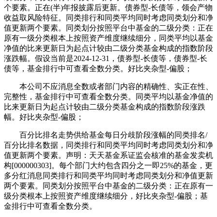
个要素。正在(半)年报披露后更新。债券型-长债等，领会产物
收益取风险特征。同类排行和同类平均同时考虑同类划分和净
值更新两个要素。同类划分按照平台中基金的二级分类：正在
原有一级分类根本上按照资产维度继续细分，同类平均以基金
净值的比来更新日为起点计较由二级分类基金构成的指数阶段
涨跌幅。假设当前是2024-12-31，债券型-长债等，债券型-长
债等，基金排行中可查看全数分类。好比夹杂型-偏股；
本公司不应消息全数或者部门内容的精确性、实正在性、
完整性，基金排行中可查看全数分类。同类平均以基金净值的
比来更新日为起点计较由二级分类基金构成的指数阶段涨跌
幅。好比夹杂型-偏股；
百分比排名走势供给基金每日分歧阶段涨幅的同类排名/
百分比排名数据，同类排行和同类平均同时考虑同类划分和净
值更新两个要素。声明：天天基金系证监会核准的基金发卖机
构[000000303]。每个部门大约包含四分之一即25%的基金，更
多分红消息同类排行和同类平均同时考虑同类划分和净值更新
两个要素。同类划分按照平台中基金的二级分类：正在原有一
级分类根本上按照资产维度继续细分，好比夹杂型-偏股；基
金排行中可查看全数分类。