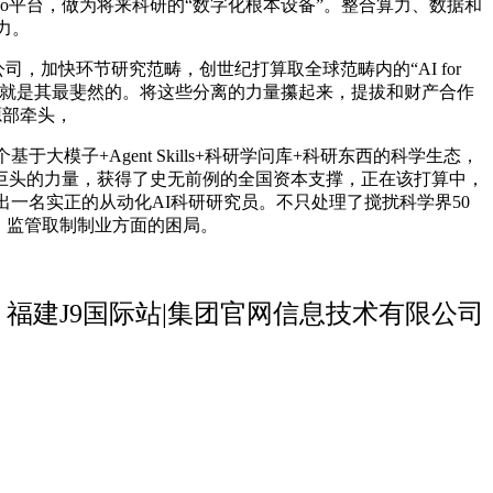
o平台，做为将来科研的“数字化根本设备”。整合算力、数据和
力。
加快环节研究范畴，创世纪打算取全球范畴内的“AI for
理；就是其最斐然的。将这些分离的力量攥起来，提拔和财产合作
源部牵头，
模子+Agent Skills+科研学问库+科研东西的科学生态，
巨头的力量，获得了史无前例的全国资本支撑，正在该打算中，
一名实正的从动化AI科研研究员。不只处理了搅扰科学界50
、监管取制制业方面的困局。
福建J9国际站|集团官网信息技术有限公司