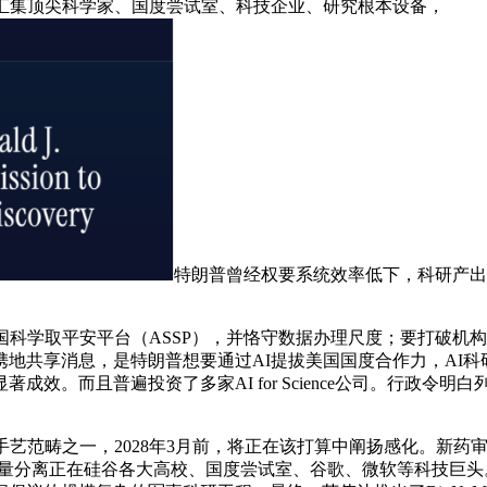
，汇集顶尖科学家、国度尝试室、科技企业、研究根本设备，
特朗普曾经权要系统效率低下，科研产出
科学取平安平台（ASSP），并恪守数据办理尺度；要打破机
地共享消息，是特朗普想要通过AI提拔美国国度合作力，AI
效。而且普遍投资了多家AI for Science公司。行政令
艺范畴之一，2028年3月前，将正在该打算中阐扬感化。新药
发力量分离正在硅谷各大高校、国度尝试室、谷歌、微软等科技巨