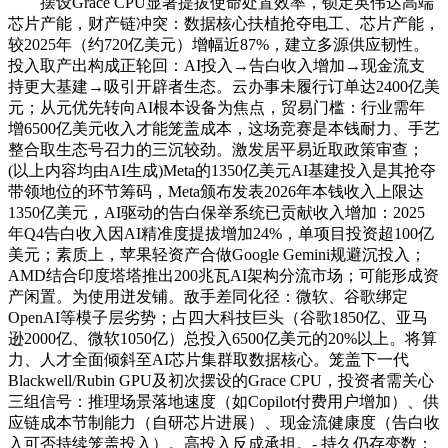
摆设Grace CPU显著提拔使命处置效率，锁定英伟达高端
芯片产能，财产链冲突：数据核心扶植抢夺电工、芯片产能，
较2025年（约720亿美元）增幅近87%，建立多源供应韧性。
投入取产出构成正轮回：AI投入→告白收入增加→现金流支
持更大基建→吸引开辟者生态。云办事未履行订单达2400亿美
元；从元优先转向AI根本设备为焦点，贸易门槛：行业需年
增6500亿美元收入才能笼盖成本，这场竞赛是本钱耐力、手艺
整合取生态号召力的三沉较劲。激发居平易近取政策审查；
(以上内容均由AI生成)Meta的1350亿美元AI基建投入是其抢夺
带领地位的环节筹码，Meta颁布发表2026年本钱收入上限达
1350亿美元，AI驱动的告白保举系统已贡献收入增加：2025
年Q4告白收入因AI精准度提拔增加24%，单项目投资超100亿
美元；素质上，苹果轻资产合做Google Gemini规避沉投入；
AMD结合印度塔塔推出200兆瓦AI架构分流市场；可能形成资
产闲置。为使用迸发铺。敌手差同化径：微软、谷歌绑定
OpenAI等模子层劣势；占四大科技巨头（谷歌1850亿、亚马
逊2000亿、微软1050亿）总投入6500亿美元的20%以上。将算
力、人才全面倾斜至AI芯片集群取数据核心。笼盖下一代
Blackwell/Rubin GPU及初次摆设的Grace CPU，投资者需关心
三组信号：推理场景落地速度（如Copilot付费用户增加）、供
应链成本节制能力（自研芯片进展）、现金流健康度（告白收
入可否持续笼盖投入）。高投入反成承担。- 持久仍存变数：