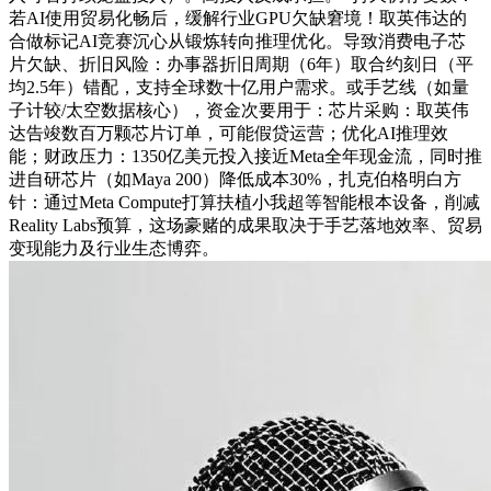
若AI使用贸易化畅后，缓解行业GPU欠缺窘境！取英伟达的
合做标记AI竞赛沉心从锻炼转向推理优化。导致消费电子芯
片欠缺、折旧风险：办事器折旧周期（6年）取合约刻日（平
均2.5年）错配，支持全球数十亿用户需求。或手艺线（如量
子计较/太空数据核心），资金次要用于：芯片采购：取英伟
达告竣数百万颗芯片订单，可能假贷运营；优化AI推理效
能；财政压力：1350亿美元投入接近Meta全年现金流，同时推
进自研芯片（如Maya 200）降低成本30%，扎克伯格明白方
针：通过Meta Compute打算扶植小我超等智能根本设备，削减
Reality Labs预算，这场豪赌的成果取决于手艺落地效率、贸易
变现能力及行业生态博弈。