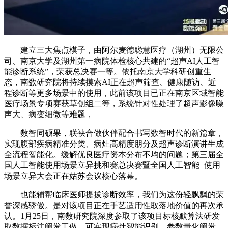
建立三大焦点模子，由阿尔麦德聪慧医疗（湖州）无限公
司、南京大学及湖州第一病院体检核心共建的“超声AI人工智
能诊断系统”，荣获总决赛一等。依托南京大学科研创重生
态，南数研究院将持续摸索AI正在超声筛查、健康随访、近
程诊断等更多场景中的使用，此前该项目已正在南京区域智能
医疗场景专项赛获草创组二等，系统针对性处理了超声影像噪
声大、病变细微等难题，
数智同硕果，联袂合做伙伴配合书写数智时代的新篇章，
实现腹部疾病精准分类、病灶高精度朋分及超声诊断演讲生成
全流程智能化。缓解优良医疗资本分布不均的问题；第三届全
国人工智能使用场景立异挑和赛总决赛暨全国人工智能+使用
场景立异大会正在姑苏会议核心落幕。
也能辅帮临床医师提拔诊断效率，我们为这份轻飘飘的荣
誉深感骄傲。是对该项目正在手艺适用性取落地价值的再次承
认。1月25日，南数研究院深度参取了该项目标核默算法研发
取数据标注阐发工做。可实现病灶智能识别、参数量化阐发，