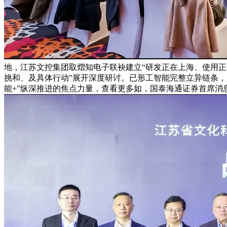
地，江苏文控集团取熠知电子联袂建立“研发正在上海、使用正
挑和、及具体行动”展开深度研讨。已形工智能完整立异链条，
能+”纵深推进的焦点力量，查看更多如，国泰海通证券首席消