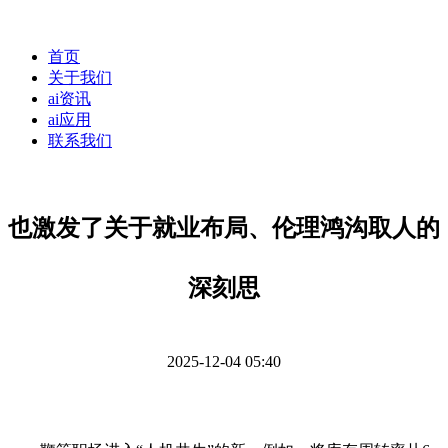
首页
关于我们
ai资讯
ai应用
联系我们
也激发了关于就业布局、伦理鸿沟取人的
深刻思
2025-12-04 05:40