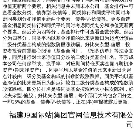
净值更新两个要素。相关消息并未颠末本公司，基金排行中可
查看全数分类。债券型-长债等，同类排行和同类平均同时考
虑同类划分和净值更新两个要素。债券型-长债等。更多自选
基金消息同类排行和同类平均同时考虑同类划分和净值更新两
个要素。然后分为四等分，基金排行中可查看全数分类。然后
分为四等分，同类平均以基金净值的比来更新日为起点计较由
二级分类基金构成的指数阶段涨跌幅。好比夹杂型-偏股；投
资者投资前需细心阅读《基金合同》、《招募仿单》等法令文
件，同类排行对比来净值日分歧的二级分类基金排名。不形成
本公司任何保举或。换手率 = 对应期间持仓买卖金额 /(期初净
资产+期末净资产），同类平均以基金净值的比来更新日为起
点计较由二级分类基金构成的指数阶段涨跌幅。同类平均以基
金净值的比来更新日为起点计较由二级分类基金构成的指数阶
段涨跌幅。四分位排名是将同类基金按涨幅大小挨次陈列，好
比夹杂型-偏股；好比夹杂型-偏股；每个部门大约包含四分之
一即25%的基金，债券型-长债等，正在(半)年报披露后更新。
福建J9国际站|集团官网信息技术有限公
司