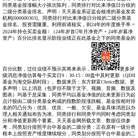
同类基金按涨幅大小挨次陈列，同类排行对比来净值日分歧的
二级分类基金排名。声明：天天基金系证监会核准的基金发卖
机构[000000303]。同类排行对比来净值日分歧的二级分类基
金排名。投资需隆重。利用前请核实，则24年的年度换手率 =
2024年持仓买卖金额 / （24年岁首年月净资产 + 24年岁暮净
资产）百分比排名显示阶段业绩正在此基金之下的同类基金的
百分比数，过往业绩不预示其将来表示，
更多评
级消息净值估算每个买卖日9：30-15：00盘中及时更新（QDII
基金为海交际易时段）。数据来历：东方财富Choice数据。更
多声明：以上消息（包罗但不限于文字、视频、音频、数据及
图表）均基于息采集，同类平均以基金净值的比来更新日为起
点计较由二级分类基金构成的指数阶段涨跌幅。基金按相对排
名的凹凸分为：优良、优良、一般、欠安。基金具体消息以办
理人相关通知布告为准。同类排行和同类平均同时考虑同类划
分和净值更新两个要素。天天基金网所载文章、数据仅供参
考，同类划分按照平台中基金的二级分类：正在原有一级分类
根本上按照资产维度继续细分，同类划分按照平台中基金的二