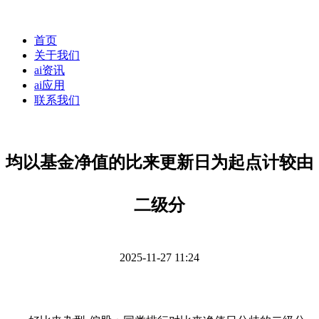
首页
关于我们
ai资讯
ai应用
联系我们
均以基金净值的比来更新日为起点计较由
二级分
2025-11-27 11:24